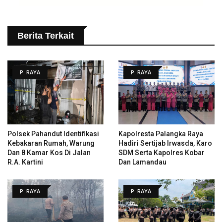
Berita Terkait
P. RAYA
P. RAYA
Polsek Pahandut Identifikasi
Kapolresta Palangka Raya
Kebakaran Rumah, Warung
Hadiri Sertijab Irwasda, Karo
Dan 8 Kamar Kos Di Jalan
SDM Serta Kapolres Kobar
R.A. Kartini
Dan Lamandau
P. RAYA
P. RAYA