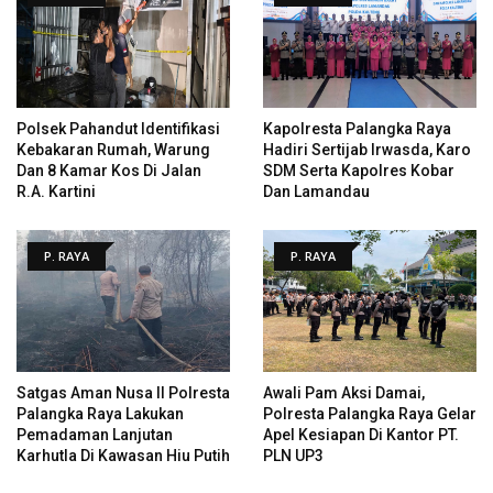
Polsek Pahandut Identifikasi
Kapolresta Palangka Raya
Kebakaran Rumah, Warung
Hadiri Sertijab Irwasda, Karo
Dan 8 Kamar Kos Di Jalan
SDM Serta Kapolres Kobar
R.A. Kartini
Dan Lamandau
P. RAYA
P. RAYA
Satgas Aman Nusa II Polresta
Awali Pam Aksi Damai,
Palangka Raya Lakukan
Polresta Palangka Raya Gelar
Pemadaman Lanjutan
Apel Kesiapan Di Kantor PT.
Karhutla Di Kawasan Hiu Putih
PLN UP3