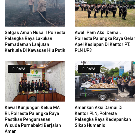
Satgas Aman Nusa II Polresta
Awali Pam Aksi Damai,
Palangka Raya Lakukan
Polresta Palangka Raya Gelar
Pemadaman Lanjutan
Apel Kesiapan Di Kantor PT.
Karhutla Di Kawasan Hiu Putih
PLN UP3
P. RAYA
P. RAYA
Kawal Kunjungan Ketua MA
Amankan Aksi Damai Di
RI, Polresta Palangka Raya
Kantor PLN, Polresta
Pastikan Pengamanan
Palangka Raya Kedepankan
Wisuda Purnabakti Berjalan
Sikap Humanis
Aman