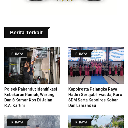
Berita Terkait
P. RAYA
P. RAYA
Polsek Pahandut Identifikasi
Kapolresta Palangka Raya
Kebakaran Rumah, Warung
Hadiri Sertijab Irwasda, Karo
Dan 8 Kamar Kos Di Jalan
SDM Serta Kapolres Kobar
R.A. Kartini
Dan Lamandau
P. RAYA
P. RAYA