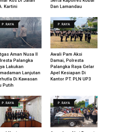
mar Kos Di Jalan
Serta Kapolres Kobar
A. Kartini
Dan Lamandau
P. RAYA
P. RAYA
tgas Aman Nusa II
Awali Pam Aksi
lresta Palangka
Damai, Polresta
ya Lakukan
Palangka Raya Gelar
madaman Lanjutan
Apel Kesiapan Di
rhutla Di Kawasan
Kantor PT. PLN UP3
u Putih
P. RAYA
P. RAYA