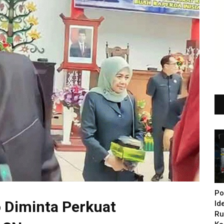
Po
o Diminta Perkuat
Id
Ru