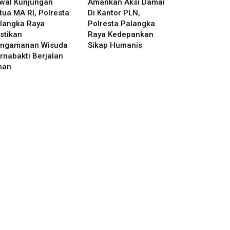
wal Kunjungan
Amankan Aksi Damai
tua MA RI, Polresta
Di Kantor PLN,
langka Raya
Polresta Palangka
stikan
Raya Kedepankan
ngamanan Wisuda
Sikap Humanis
rnabakti Berjalan
man