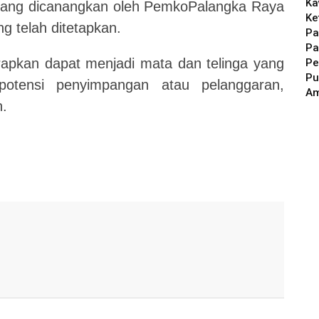
Ka
yang dicanangkan oleh PemkoPalangka Raya
Ke
g telah ditetapkan.
Pa
Pa
arapkan dapat menjadi mata dan telinga yang
Pe
Pu
otensi penyimpangan atau pelanggaran,
A
n.