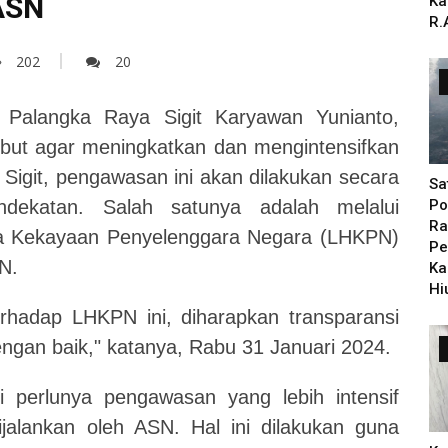
ASN
Ka
R.
202
20
alangka Raya Sigit Karyawan Yunianto,
ebut agar meningkatkan dan mengintensifkan
Sigit, pengawasan ini akan dilakukan secara
Sa
ndekatan. Salah satunya adalah melalui
Po
Ra
a Kekayaan Penyelenggara Negara (LHKPN)
Pe
N.
Ka
Hi
hadap LHKPN ini, diharapkan transparansi
ngan baik," katanya, Rabu 31 Januari 2024.
i perlunya pengawasan yang lebih intensif
jalankan oleh ASN. Hal ini dilakukan guna