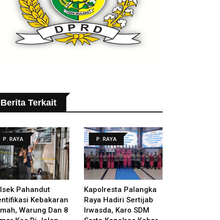
Berita Terkait
P. RAYA
P. RAYA
lsek Pahandut
Kapolresta Palangka
entifikasi Kebakaran
Raya Hadiri Sertijab
mah, Warung Dan 8
Irwasda, Karo SDM