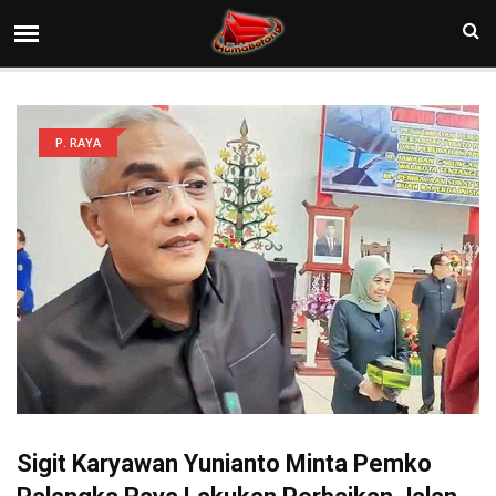
P. RAYA
Sigit Karyawan Yunianto Minta Pemko