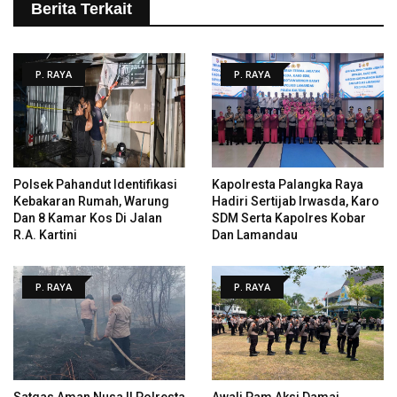
Berita Terkait
P. RAYA
P. RAYA
Polsek Pahandut Identifikasi
Kapolresta Palangka Raya
Kebakaran Rumah, Warung
Hadiri Sertijab Irwasda, Karo
Dan 8 Kamar Kos Di Jalan
SDM Serta Kapolres Kobar
R.A. Kartini
Dan Lamandau
P. RAYA
P. RAYA
Satgas Aman Nusa II Polresta
Awali Pam Aksi Damai,