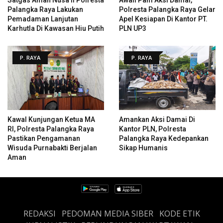
Palangka Raya Lakukan
Polresta Palangka Raya Gelar
Pemadaman Lanjutan
Apel Kesiapan Di Kantor PT.
Karhutla Di Kawasan Hiu Putih
PLN UP3
P. RAYA
P. RAYA
Kawal Kunjungan Ketua MA
Amankan Aksi Damai Di
RI, Polresta Palangka Raya
Kantor PLN, Polresta
Pastikan Pengamanan
Palangka Raya Kedepankan
Wisuda Purnabakti Berjalan
Sikap Humanis
Aman
REDAKSI
PEDOMAN MEDIA SIBER
KODE ETIK