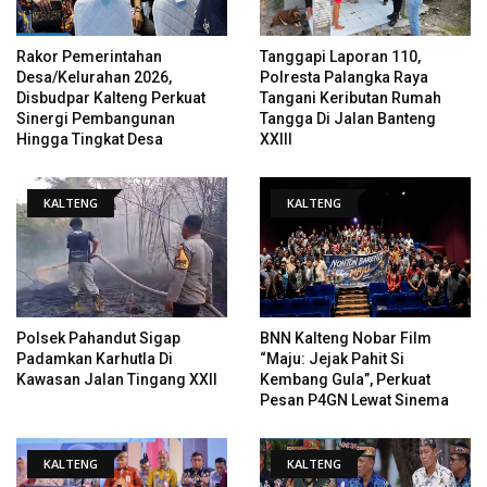
Rakor Pemerintahan
Tanggapi Laporan 110,
Desa/Kelurahan 2026,
Polresta Palangka Raya
Disbudpar Kalteng Perkuat
Tangani Keributan Rumah
Sinergi Pembangunan
Tangga Di Jalan Banteng
Hingga Tingkat Desa
XXIII
KALTENG
KALTENG
Polsek Pahandut Sigap
BNN Kalteng Nobar Film
Padamkan Karhutla Di
“Maju: Jejak Pahit Si
Kawasan Jalan Tingang XXII
Kembang Gula”, Perkuat
Pesan P4GN Lewat Sinema
KALTENG
KALTENG