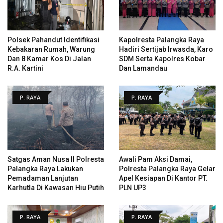
Polsek Pahandut Identifikasi
Kapolresta Palangka Raya
Kebakaran Rumah, Warung
Hadiri Sertijab Irwasda, Karo
Dan 8 Kamar Kos Di Jalan
SDM Serta Kapolres Kobar
R.A. Kartini
Dan Lamandau
P. RAYA
P. RAYA
Satgas Aman Nusa II Polresta
Awali Pam Aksi Damai,
Palangka Raya Lakukan
Polresta Palangka Raya Gelar
Pemadaman Lanjutan
Apel Kesiapan Di Kantor PT.
Karhutla Di Kawasan Hiu Putih
PLN UP3
P. RAYA
P. RAYA