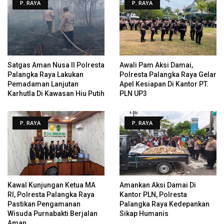
P. RAYA
P. RAYA
Satgas Aman Nusa II Polresta
Awali Pam Aksi Damai,
Palangka Raya Lakukan
Polresta Palangka Raya Gelar
Pemadaman Lanjutan
Apel Kesiapan Di Kantor PT.
Karhutla Di Kawasan Hiu Putih
PLN UP3
P. RAYA
P. RAYA
Kawal Kunjungan Ketua MA
Amankan Aksi Damai Di
RI, Polresta Palangka Raya
Kantor PLN, Polresta
Pastikan Pengamanan
Palangka Raya Kedepankan
Wisuda Purnabakti Berjalan
Sikap Humanis
Aman