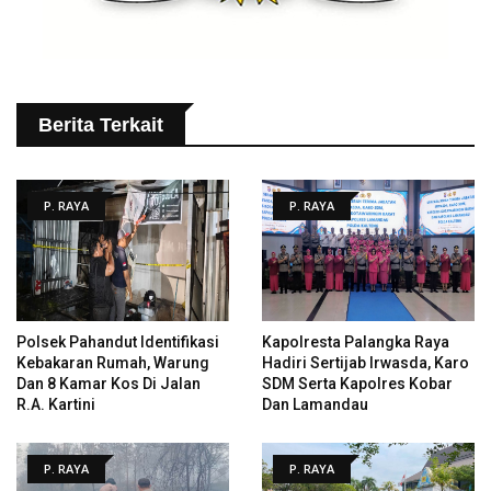
Berita Terkait
P. RAYA
P. RAYA
Polsek Pahandut Identifikasi
Kapolresta Palangka Raya
Kebakaran Rumah, Warung
Hadiri Sertijab Irwasda, Karo
Dan 8 Kamar Kos Di Jalan
SDM Serta Kapolres Kobar
R.A. Kartini
Dan Lamandau
P. RAYA
P. RAYA