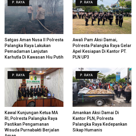
P. RAYA
P. RAYA
Satgas Aman Nusa II Polresta
Awali Pam Aksi Damai,
Palangka Raya Lakukan
Polresta Palangka Raya Gelar
Pemadaman Lanjutan
Apel Kesiapan Di Kantor PT.
Karhutla Di Kawasan Hiu Putih
PLN UP3
P. RAYA
P. RAYA
Kawal Kunjungan Ketua MA
Amankan Aksi Damai Di
RI, Polresta Palangka Raya
Kantor PLN, Polresta
Pastikan Pengamanan
Palangka Raya Kedepankan
Wisuda Purnabakti Berjalan
Sikap Humanis
Aman