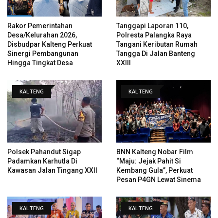
Rakor Pemerintahan
Tanggapi Laporan 110,
Desa/Kelurahan 2026,
Polresta Palangka Raya
Disbudpar Kalteng Perkuat
Tangani Keributan Rumah
Sinergi Pembangunan
Tangga Di Jalan Banteng
Hingga Tingkat Desa
XXIII
KALTENG
KALTENG
Polsek Pahandut Sigap
BNN Kalteng Nobar Film
Padamkan Karhutla Di
“Maju: Jejak Pahit Si
Kawasan Jalan Tingang XXII
Kembang Gula”, Perkuat
Pesan P4GN Lewat Sinema
KALTENG
KALTENG