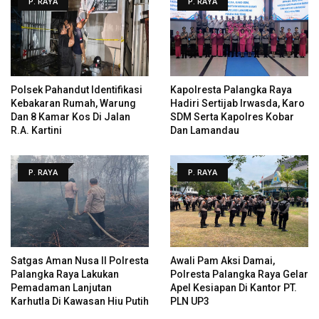
P. RAYA
P. RAYA
Polsek Pahandut Identifikasi
Kapolresta Palangka Raya
Kebakaran Rumah, Warung
Hadiri Sertijab Irwasda, Karo
Dan 8 Kamar Kos Di Jalan
SDM Serta Kapolres Kobar
R.A. Kartini
Dan Lamandau
P. RAYA
P. RAYA
Satgas Aman Nusa II Polresta
Awali Pam Aksi Damai,
Palangka Raya Lakukan
Polresta Palangka Raya Gelar
Pemadaman Lanjutan
Apel Kesiapan Di Kantor PT.
Karhutla Di Kawasan Hiu Putih
PLN UP3