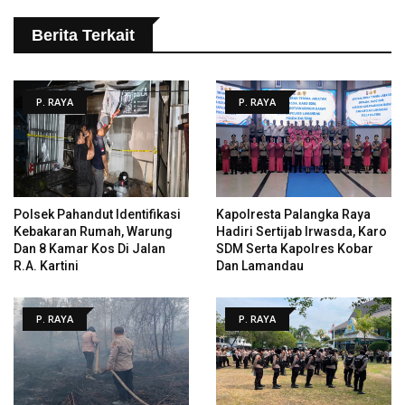
Berita Terkait
P. RAYA
P. RAYA
Polsek Pahandut Identifikasi
Kapolresta Palangka Raya
Kebakaran Rumah, Warung
Hadiri Sertijab Irwasda, Karo
Dan 8 Kamar Kos Di Jalan
SDM Serta Kapolres Kobar
R.A. Kartini
Dan Lamandau
P. RAYA
P. RAYA