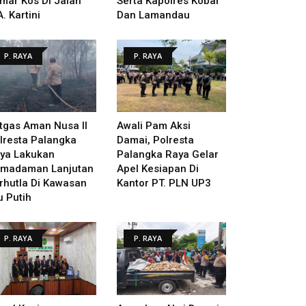
mar Kos Di Jalan
Serta Kapolres Kobar
A. Kartini
Dan Lamandau
P. RAYA
P. RAYA
tgas Aman Nusa II
Awali Pam Aksi
lresta Palangka
Damai, Polresta
ya Lakukan
Palangka Raya Gelar
madaman Lanjutan
Apel Kesiapan Di
rhutla Di Kawasan
Kantor PT. PLN UP3
u Putih
P. RAYA
P. RAYA