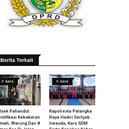
Berita Terkait
P. RAYA
P. RAYA
lsek Pahandut
Kapolresta Palangka
entifikasi Kebakaran
Raya Hadiri Sertijab
mah, Warung Dan 8
Irwasda, Karo SDM