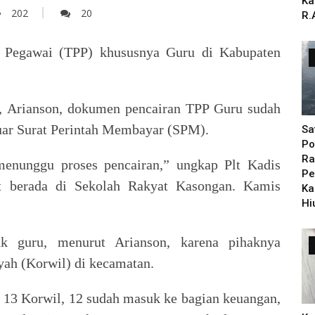
Ka
202
20
R.
 Pegawai (TPP) khususnya Guru di Kabupaten
n, Arianson, dokumen pencairan TPP Guru sudah
luar Surat Perintah Membayar (SPM).
Sa
Po
Ra
menunggu proses pencairan,” ungkap Plt Kadis
Pe
at berada di Sekolah Rakyat Kasongan. Kamis
Ka
Hi
k guru, menurut Arianson, karena pihaknya
yah (Korwil) di kecamatan.
 13 Korwil, 12 sudah masuk ke bagian keuangan,