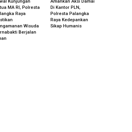
wal Kunjungan
Amankan Aksi Damai
tua MA RI, Polresta
Di Kantor PLN,
langka Raya
Polresta Palangka
stikan
Raya Kedepankan
ngamanan Wisuda
Sikap Humanis
rnabakti Berjalan
man