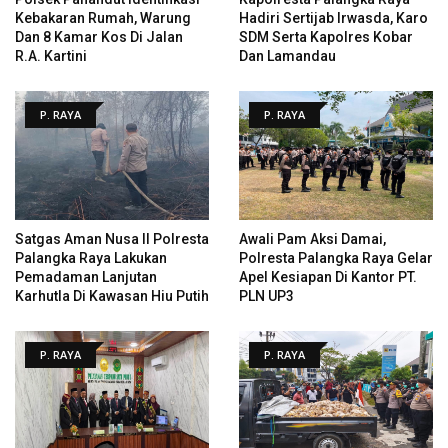
Kebakaran Rumah, Warung
Hadiri Sertijab Irwasda, Karo
Dan 8 Kamar Kos Di Jalan
SDM Serta Kapolres Kobar
R.A. Kartini
Dan Lamandau
P. RAYA
P. RAYA
Satgas Aman Nusa II Polresta
Awali Pam Aksi Damai,
Palangka Raya Lakukan
Polresta Palangka Raya Gelar
Pemadaman Lanjutan
Apel Kesiapan Di Kantor PT.
Karhutla Di Kawasan Hiu Putih
PLN UP3
P. RAYA
P. RAYA