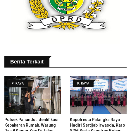
Berita Terkait
P. RAYA
P. RAYA
Polsek Pahandut Identifikasi
Kapolresta Palangka Raya
Kebakaran Rumah, Warung
Hadiri Sertijab Irwasda, Karo
Dan 8 Kamar Kos Di Jalan
SDM Serta Kapolres Kobar