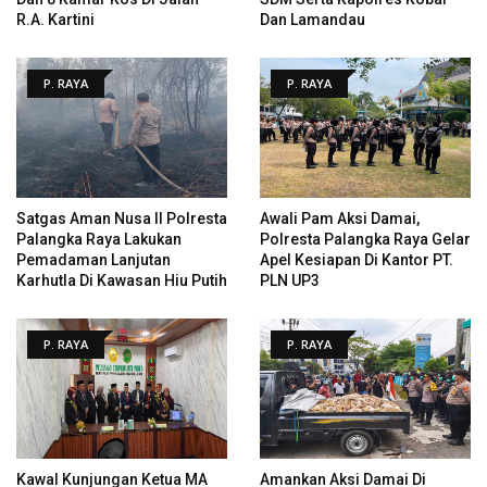
R.A. Kartini
Dan Lamandau
P. RAYA
P. RAYA
Satgas Aman Nusa II Polresta
Awali Pam Aksi Damai,
Palangka Raya Lakukan
Polresta Palangka Raya Gelar
Pemadaman Lanjutan
Apel Kesiapan Di Kantor PT.
Karhutla Di Kawasan Hiu Putih
PLN UP3
P. RAYA
P. RAYA
Kawal Kunjungan Ketua MA
Amankan Aksi Damai Di