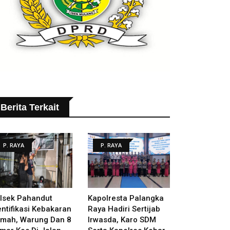
Berita Terkait
P. RAYA
P. RAYA
lsek Pahandut
Kapolresta Palangka
entifikasi Kebakaran
Raya Hadiri Sertijab
mah, Warung Dan 8
Irwasda, Karo SDM