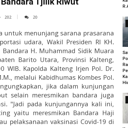
Bandara Tjilik Riwut
Ka
R.
202
20
a untuk menunjang sarana prasarana
ortasi udara, Wakil Presiden RI KH.
n Bandara H. Muhammad Sidik Muara
Sa
ten Barito Utara, Provinsi Kalteng,
Po
Ra
0 WIB. Kapolda Kalteng Irjen Pol. Dr.
Pe
 M.M., melalui Kabidhumas Kombes Pol.
Ka
Hi
mengungkapkan, jika dalam kunjungan
but selain meresmikan bandara juga
i. "Jadi pada kunjungannya kali ini,
ing yaitu meresmikan Bandara Haji
 pelaksanaan vaksinasi Covid-19 di