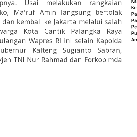
pnya. Usai melakukan rangkaian
Ka
Ke
Eko, Ma'ruf Amin langsung bertolak
Pa
 dan kembali ke Jakarta melalui salah
Pa
Pe
warga Kota Cantik Palangka Raya
Pu
pulangan Wapres RI ini selain Kapolda
A
Gubernur Kalteng Sugianto Sabran,
yjen TNI Nur Rahmad dan Forkopimda