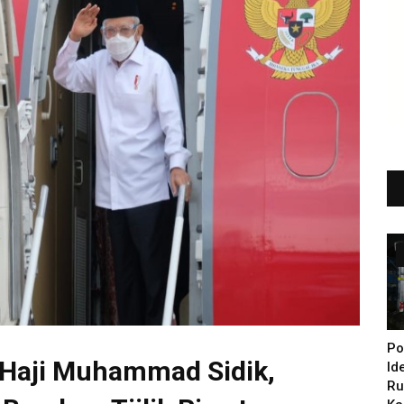
Po
 Haji Muhammad Sidik,
Id
Ru