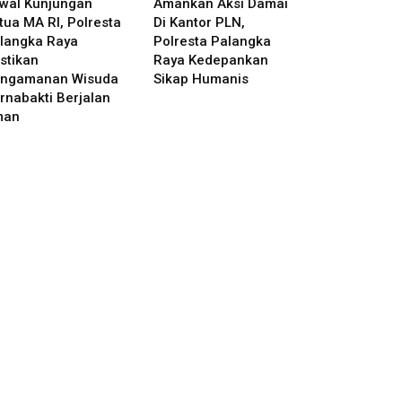
wal Kunjungan
Amankan Aksi Damai
tua MA RI, Polresta
Di Kantor PLN,
langka Raya
Polresta Palangka
stikan
Raya Kedepankan
ngamanan Wisuda
Sikap Humanis
rnabakti Berjalan
man