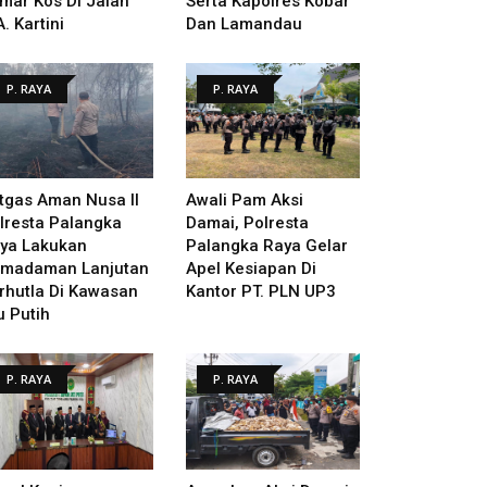
mar Kos Di Jalan
Serta Kapolres Kobar
A. Kartini
Dan Lamandau
P. RAYA
P. RAYA
tgas Aman Nusa II
Awali Pam Aksi
lresta Palangka
Damai, Polresta
ya Lakukan
Palangka Raya Gelar
madaman Lanjutan
Apel Kesiapan Di
rhutla Di Kawasan
Kantor PT. PLN UP3
u Putih
P. RAYA
P. RAYA