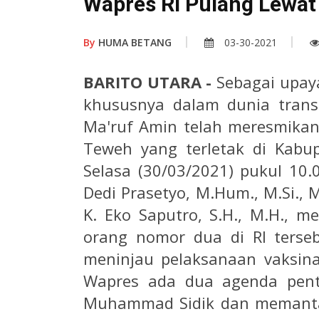
Wapres RI Pulang Lewat 
By
HUMA BETANG
03-30-2021
BARITO UTARA -
Sebagai upay
khususnya dalam dunia transp
Ma'ruf Amin telah meresmika
Teweh yang terletak di Kabupa
Selasa (30/03/2021) pukul 10.0
Dedi Prasetyo, M.Hum., M.Si.,
K. Eko Saputro, S.H., M.H., 
orang nomor dua di RI terse
meninjau pelaksanaan vaksinas
Wapres ada dua agenda pent
Muhammad Sidik dan memantau