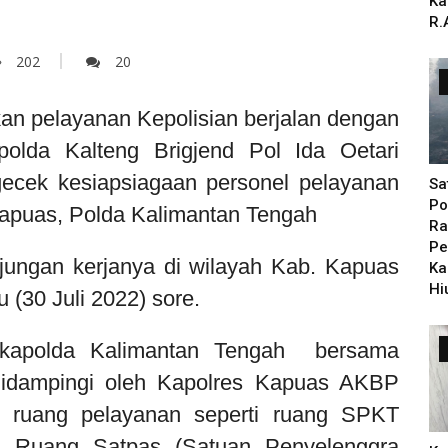
Ka
R.
202
20
n pelayanan Kepolisian berjalan dengan
olda Kalteng Brigjend Pol Ida Oetari
ecek kesiapsiagaan personel pelayanan
Sa
Po
s Kapuas, Polda Kalimantan Tengah
Ra
Pe
unjungan kerjanya di wilayah Kab. Kapuas
Ka
Hi
 (30 Juli 2022) sore.
akapolda Kalimantan Tengah bersama
didampingi oleh Kapolres Kapuas AKBP
 ruang pelayanan seperti ruang SPKT
n Ruang Satpas (Satuan Penyelenggra