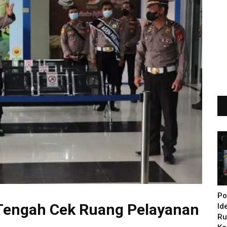
Po
Tengah Cek Ruang Pelayanan
Id
Ru