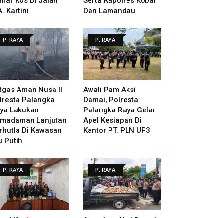
mar Kos Di Jalan
Serta Kapolres Kobar
A. Kartini
Dan Lamandau
P. RAYA
P. RAYA
tgas Aman Nusa II
Awali Pam Aksi
lresta Palangka
Damai, Polresta
ya Lakukan
Palangka Raya Gelar
madaman Lanjutan
Apel Kesiapan Di
rhutla Di Kawasan
Kantor PT. PLN UP3
u Putih
P. RAYA
P. RAYA