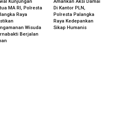
wal Kunjungan
Amankan Aksi Damai
tua MA RI, Polresta
Di Kantor PLN,
langka Raya
Polresta Palangka
stikan
Raya Kedepankan
ngamanan Wisuda
Sikap Humanis
rnabakti Berjalan
man