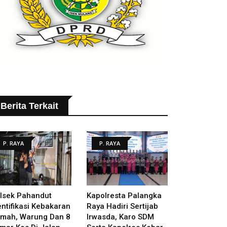
Berita Terkait
P. RAYA
P. RAYA
lsek Pahandut
Kapolresta Palangka
entifikasi Kebakaran
Raya Hadiri Sertijab
mah, Warung Dan 8
Irwasda, Karo SDM