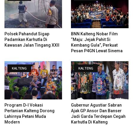
Polsek Pahandut Sigap
BNN Kalteng Nobar Film
Padamkan Karhutla Di
“Maju: Jejak Pahit Si
Kawasan Jalan Tingang XXII
Kembang Gula”, Perkuat
Pesan P4GN Lewat Sinema
KALTENG
KALTENG
Program D-I Vokasi
Gubernur Agustiar Sabran
Pertanian Kalteng Dorong
Ajak GP Ansor Dan Banser
Lahirnya Petani Muda
Jadi Garda Terdepan Cegah
Modern
Karhutla Di Kalteng