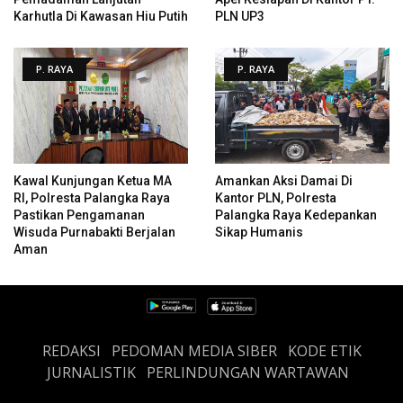
Karhutla Di Kawasan Hiu Putih
PLN UP3
P. RAYA
P. RAYA
Kawal Kunjungan Ketua MA
Amankan Aksi Damai Di
RI, Polresta Palangka Raya
Kantor PLN, Polresta
Pastikan Pengamanan
Palangka Raya Kedepankan
Wisuda Purnabakti Berjalan
Sikap Humanis
Aman
REDAKSI
PEDOMAN MEDIA SIBER
KODE ETIK
JURNALISTIK
PERLINDUNGAN WARTAWAN