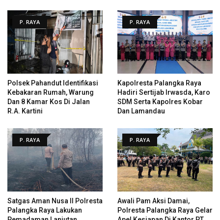
P. RAYA
P. RAYA
Polsek Pahandut Identifikasi
Kapolresta Palangka Raya
Kebakaran Rumah, Warung
Hadiri Sertijab Irwasda, Karo
Dan 8 Kamar Kos Di Jalan
SDM Serta Kapolres Kobar
R.A. Kartini
Dan Lamandau
P. RAYA
P. RAYA
Satgas Aman Nusa II Polresta
Awali Pam Aksi Damai,
Palangka Raya Lakukan
Polresta Palangka Raya Gelar
Pemadaman Lanjutan
Apel Kesiapan Di Kantor PT.