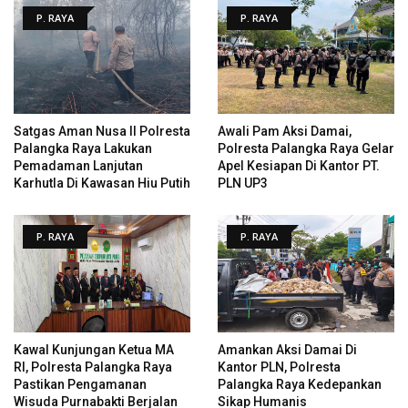
P. RAYA
P. RAYA
Satgas Aman Nusa II Polresta
Awali Pam Aksi Damai,
Palangka Raya Lakukan
Polresta Palangka Raya Gelar
Pemadaman Lanjutan
Apel Kesiapan Di Kantor PT.
Karhutla Di Kawasan Hiu Putih
PLN UP3
P. RAYA
P. RAYA
Kawal Kunjungan Ketua MA
Amankan Aksi Damai Di
RI, Polresta Palangka Raya
Kantor PLN, Polresta
Pastikan Pengamanan
Palangka Raya Kedepankan
Wisuda Purnabakti Berjalan
Sikap Humanis