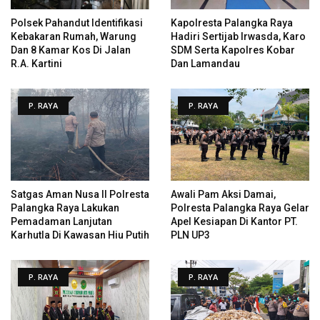
Polsek Pahandut Identifikasi
Kapolresta Palangka Raya
Kebakaran Rumah, Warung
Hadiri Sertijab Irwasda, Karo
Dan 8 Kamar Kos Di Jalan
SDM Serta Kapolres Kobar
R.A. Kartini
Dan Lamandau
P. RAYA
P. RAYA
Satgas Aman Nusa II Polresta
Awali Pam Aksi Damai,
Palangka Raya Lakukan
Polresta Palangka Raya Gelar
Pemadaman Lanjutan
Apel Kesiapan Di Kantor PT.
Karhutla Di Kawasan Hiu Putih
PLN UP3
P. RAYA
P. RAYA