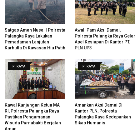
Satgas Aman Nusa II Polresta
Awali Pam Aksi Damai,
Palangka Raya Lakukan
Polresta Palangka Raya Gelar
Pemadaman Lanjutan
Apel Kesiapan Di Kantor PT.
Karhutla Di Kawasan Hiu Putih
PLN UP3
P. RAYA
P. RAYA
Kawal Kunjungan Ketua MA
Amankan Aksi Damai Di
RI, Polresta Palangka Raya
Kantor PLN, Polresta
Pastikan Pengamanan
Palangka Raya Kedepankan
Wisuda Purnabakti Berjalan
Sikap Humanis
Aman