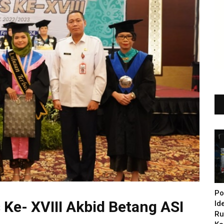
Po
 Ke- XVIII Akbid Betang ASI
Id
Ru