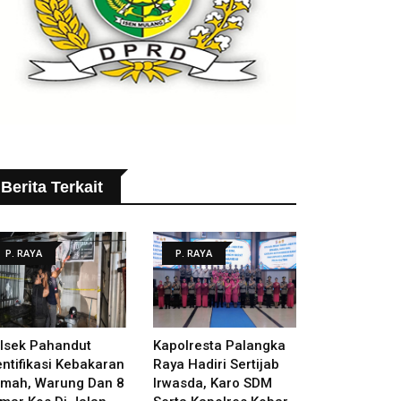
Berita Terkait
P. RAYA
P. RAYA
lsek Pahandut
Kapolresta Palangka
entifikasi Kebakaran
Raya Hadiri Sertijab
mah, Warung Dan 8
Irwasda, Karo SDM