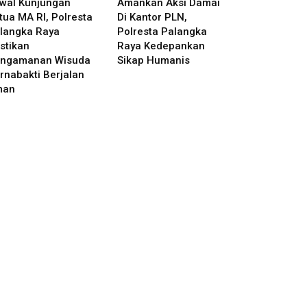
wal Kunjungan
Amankan Aksi Damai
tua MA RI, Polresta
Di Kantor PLN,
langka Raya
Polresta Palangka
stikan
Raya Kedepankan
ngamanan Wisuda
Sikap Humanis
rnabakti Berjalan
man