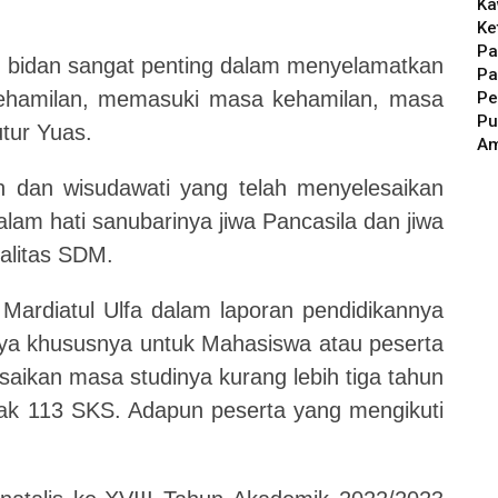
Ka
Ke
Pa
i bidan sangat penting dalam menyelamatkan
Pa
kehamilan, memasuki masa kehamilan, masa
Pe
Pu
utur Yuas.
A
 dan wisudawati yang telah menyelesaikan
am hati sanubarinya jiwa Pancasila dan jiwa
alitas SDM.
 Mardiatul Ulfa dalam laporan pendidikannya
a khususnya untuk Mahasiswa atau peserta
esaikan masa studinya kurang lebih tiga tahun
k 113 SKS. Adapun peserta yang mengikuti