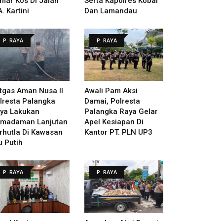
mar Kos Di Jalan
Serta Kapolres Kobar
A. Kartini
Dan Lamandau
P. RAYA
P. RAYA
tgas Aman Nusa II
Awali Pam Aksi
lresta Palangka
Damai, Polresta
ya Lakukan
Palangka Raya Gelar
madaman Lanjutan
Apel Kesiapan Di
rhutla Di Kawasan
Kantor PT. PLN UP3
u Putih
P. RAYA
P. RAYA