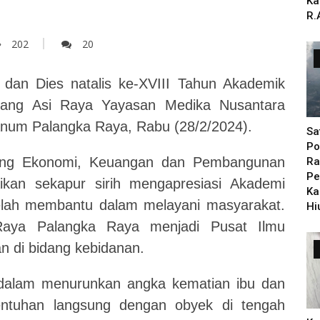
Ka
R.
202
20
an Dies natalis ke-XVIII Tahun Akademik
tang Asi Raya Yayasan Medika Nusantara
Danum Palangka Raya, Rabu (28/2/2024).
Sa
Po
dang Ekonomi, Keuangan dan Pembangunan
Ra
Pe
kan sekapur sirih mengapresiasi Akademi
Ka
elah membantu dalam melayani masyarakat.
Hi
Raya Palangka Raya menjadi Pusat Ilmu
n di bidang kebidanan.
dalam menurunkan angka kematian ibu dan
sentuhan langsung dengan obyek di tengah