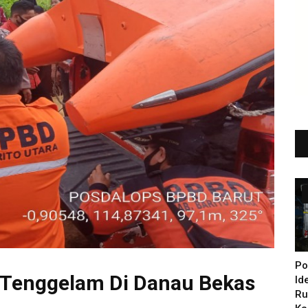
Po
 Tenggelam Di Danau Bekas
Id
Ru