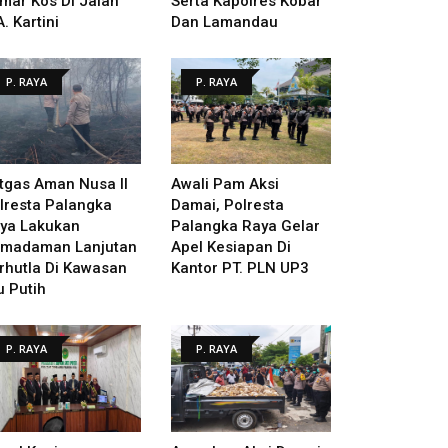
mar Kos Di Jalan
Serta Kapolres Kobar
A. Kartini
Dan Lamandau
P. RAYA
P. RAYA
tgas Aman Nusa II
Awali Pam Aksi
lresta Palangka
Damai, Polresta
ya Lakukan
Palangka Raya Gelar
madaman Lanjutan
Apel Kesiapan Di
rhutla Di Kawasan
Kantor PT. PLN UP3
u Putih
P. RAYA
P. RAYA