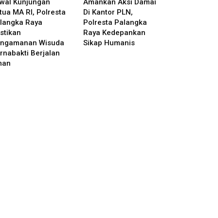
wal Kunjungan
Amankan Aksi Damai
tua MA RI, Polresta
Di Kantor PLN,
langka Raya
Polresta Palangka
stikan
Raya Kedepankan
ngamanan Wisuda
Sikap Humanis
rnabakti Berjalan
man