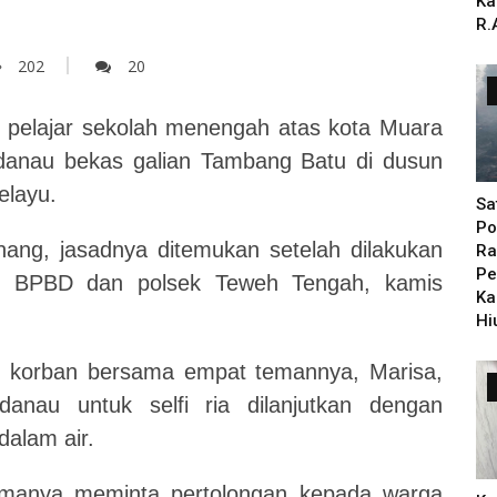
Ka
R.
202
20
 pelajar sekolah menengah atas kota Muara
danau bekas galian Tambang Batu di dusun
elayu.
Sa
Po
ang, jasadnya ditemukan setelah dilakukan
Ra
Pe
tim BPBD dan polsek Teweh Tengah, kamis
Ka
Hi
, korban bersama empat temannya, Marisa,
anau untuk selfi ria dilanjutkan dengan
dalam air.
emanya meminta pertolongan kepada warga