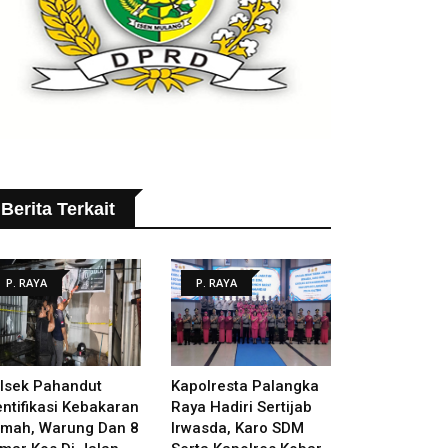
Berita Terkait
P. RAYA
P. RAYA
lsek Pahandut
Kapolresta Palangka
entifikasi Kebakaran
Raya Hadiri Sertijab
mah, Warung Dan 8
Irwasda, Karo SDM