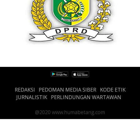
REDAKSI
PEDOMAN MEDIA SIBER
KODE ETIK
JURNALISTIK
PERLINDUNGAN WARTAWAN
@2020 www.humabetang.com