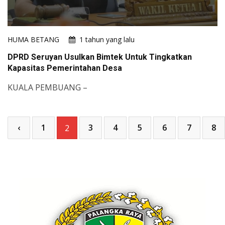
HUMA BETANG
1 tahun yang lalu
DPRD Seruyan Usulkan Bimtek Untuk Tingkatkan
Kapasitas Pemerintahan Desa
KUALA PEMBUANG –
‹
1
3
4
5
6
7
8
2