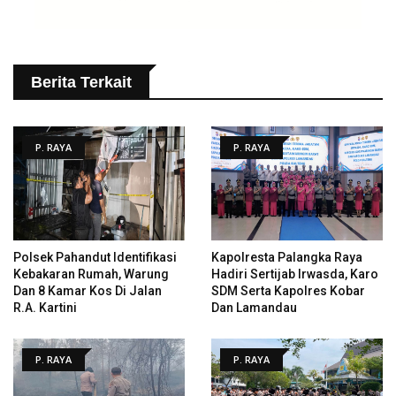
Berita Terkait
P. RAYA
P. RAYA
Polsek Pahandut Identifikasi
Kapolresta Palangka Raya
Kebakaran Rumah, Warung
Hadiri Sertijab Irwasda, Karo
Dan 8 Kamar Kos Di Jalan
SDM Serta Kapolres Kobar
R.A. Kartini
Dan Lamandau
P. RAYA
P. RAYA