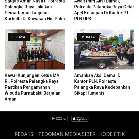
Satgas Aman Nusa II Polresta
Awali Pam Aksi Damai,
Palangka Raya Lakukan
Polresta Palangka Raya Gelar
Pemadaman Lanjutan
Apel Kesiapan Di Kantor PT.
Karhutla Di Kawasan Hiu Putih
PLN UP3
P. RAYA
P. RAYA
Kawal Kunjungan Ketua MA
Amankan Aksi Damai Di
RI, Polresta Palangka Raya
Kantor PLN, Polresta
Pastikan Pengamanan
Palangka Raya Kedepankan
Wisuda Purnabakti Berjalan
Sikap Humanis
Aman
REDAKSI
PEDOMAN MEDIA SIBER
KODE ETIK