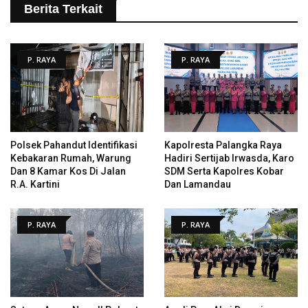
Berita Terkait
P. RAYA
P. RAYA
Polsek Pahandut Identifikasi
Kapolresta Palangka Raya
Kebakaran Rumah, Warung
Hadiri Sertijab Irwasda, Karo
Dan 8 Kamar Kos Di Jalan
SDM Serta Kapolres Kobar
R.A. Kartini
Dan Lamandau
P. RAYA
P. RAYA