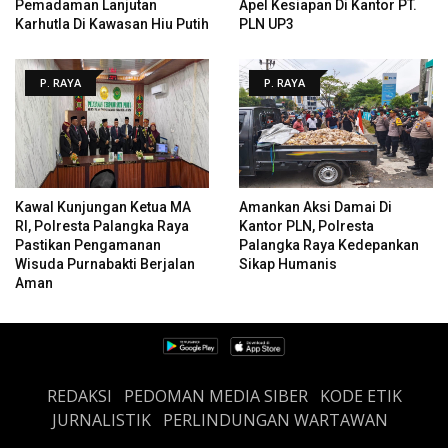
Pemadaman Lanjutan
Apel Kesiapan Di Kantor PT.
Karhutla Di Kawasan Hiu Putih
PLN UP3
P. RAYA
P. RAYA
Kawal Kunjungan Ketua MA
Amankan Aksi Damai Di
RI, Polresta Palangka Raya
Kantor PLN, Polresta
Pastikan Pengamanan
Palangka Raya Kedepankan
Wisuda Purnabakti Berjalan
Sikap Humanis
Aman
REDAKSI
PEDOMAN MEDIA SIBER
KODE ETIK
JURNALISTIK
PERLINDUNGAN WARTAWAN