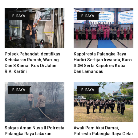
P. RAYA
P. RAYA
Polsek Pahandut Identifikasi
Kapolresta Palangka Raya
Kebakaran Rumah, Warung
Hadiri Sertijab Irwasda, Karo
Dan 8 Kamar Kos Di Jalan
SDM Serta Kapolres Kobar
R.A. Kartini
Dan Lamandau
P. RAYA
P. RAYA
Satgas Aman Nusa II Polresta
Awali Pam Aksi Damai,
Palangka Raya Lakukan
Polresta Palangka Raya Gelar