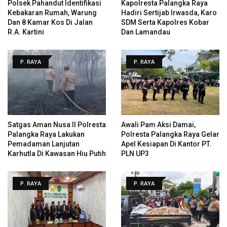
Polsek Pahandut Identifikasi
Kapolresta Palangka Raya
Kebakaran Rumah, Warung
Hadiri Sertijab Irwasda, Karo
Dan 8 Kamar Kos Di Jalan
SDM Serta Kapolres Kobar
R.A. Kartini
Dan Lamandau
P. RAYA
P. RAYA
Satgas Aman Nusa II Polresta
Awali Pam Aksi Damai,
Palangka Raya Lakukan
Polresta Palangka Raya Gelar
Pemadaman Lanjutan
Apel Kesiapan Di Kantor PT.
Karhutla Di Kawasan Hiu Putih
PLN UP3
P. RAYA
P. RAYA