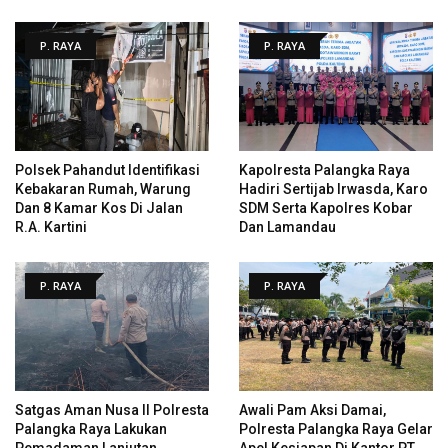
P. RAYA
P. RAYA
Polsek Pahandut Identifikasi
Kapolresta Palangka Raya
Kebakaran Rumah, Warung
Hadiri Sertijab Irwasda, Karo
Dan 8 Kamar Kos Di Jalan
SDM Serta Kapolres Kobar
R.A. Kartini
Dan Lamandau
P. RAYA
P. RAYA
Satgas Aman Nusa II Polresta
Awali Pam Aksi Damai,
Palangka Raya Lakukan
Polresta Palangka Raya Gelar
Pemadaman Lanjutan
Apel Kesiapan Di Kantor PT.