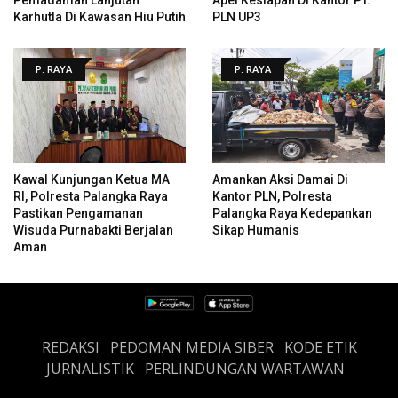
Karhutla Di Kawasan Hiu Putih
PLN UP3
P. RAYA
P. RAYA
Kawal Kunjungan Ketua MA
Amankan Aksi Damai Di
RI, Polresta Palangka Raya
Kantor PLN, Polresta
Pastikan Pengamanan
Palangka Raya Kedepankan
Wisuda Purnabakti Berjalan
Sikap Humanis
Aman
REDAKSI
PEDOMAN MEDIA SIBER
KODE ETIK
JURNALISTIK
PERLINDUNGAN WARTAWAN