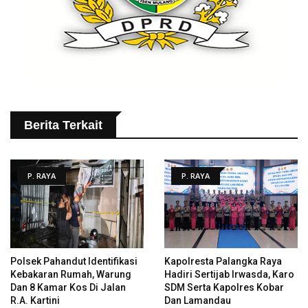
Berita Terkait
P. RAYA
P. RAYA
Polsek Pahandut Identifikasi
Kapolresta Palangka Raya
Kebakaran Rumah, Warung
Hadiri Sertijab Irwasda, Karo
Dan 8 Kamar Kos Di Jalan
SDM Serta Kapolres Kobar
R.A. Kartini
Dan Lamandau