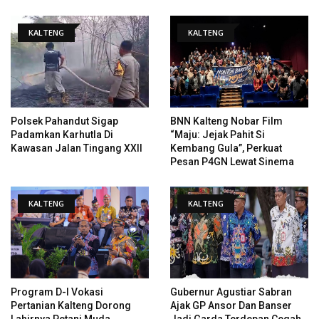
KALTENG
KALTENG
Polsek Pahandut Sigap
BNN Kalteng Nobar Film
Padamkan Karhutla Di
“Maju: Jejak Pahit Si
Kawasan Jalan Tingang XXII
Kembang Gula”, Perkuat
Pesan P4GN Lewat Sinema
KALTENG
KALTENG
Program D-I Vokasi
Gubernur Agustiar Sabran
Pertanian Kalteng Dorong
Ajak GP Ansor Dan Banser
Lahirnya Petani Muda
Jadi Garda Terdepan Cegah