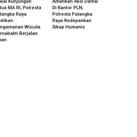
wal Kunjungan
Amankan Aksi Damai
tua MA RI, Polresta
Di Kantor PLN,
langka Raya
Polresta Palangka
stikan
Raya Kedepankan
ngamanan Wisuda
Sikap Humanis
rnabakti Berjalan
man