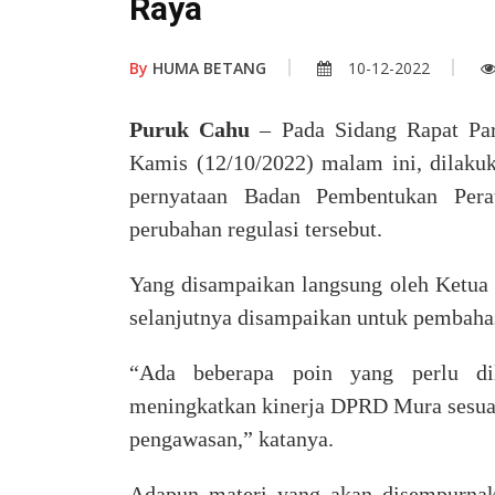
Raya
By
HUMA BETANG
10-12-2022
Puruk Cahu
– Pada Sidang Rapat Par
Kamis (12/10/2022) malam ini, dilakuk
pernyataan Badan Pembentukan Per
perubahan regulasi tersebut.
Yang disampaikan langsung oleh Ketu
selanjutnya disampaikan untuk pembahas
“Ada beberapa poin yang perlu dil
meningkatkan kinerja DPRD Mura sesuai 
pengawasan,” katanya.
Adapun materi yang akan disempurna