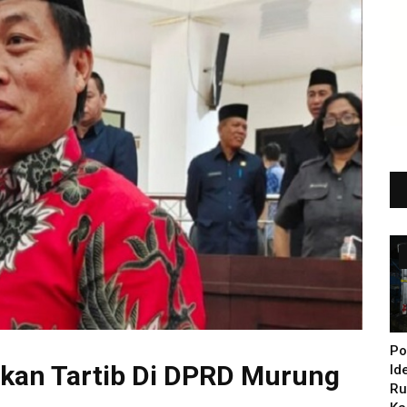
Po
kan Tartib Di DPRD Murung
Id
Ru