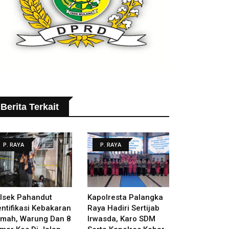
Berita Terkait
P. RAYA
P. RAYA
lsek Pahandut
Kapolresta Palangka
entifikasi Kebakaran
Raya Hadiri Sertijab
mah, Warung Dan 8
Irwasda, Karo SDM