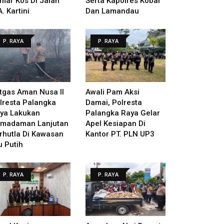
mar Kos Di Jalan
Serta Kapolres Kobar
A. Kartini
Dan Lamandau
P. RAYA
P. RAYA
tgas Aman Nusa II
Awali Pam Aksi
lresta Palangka
Damai, Polresta
ya Lakukan
Palangka Raya Gelar
madaman Lanjutan
Apel Kesiapan Di
rhutla Di Kawasan
Kantor PT. PLN UP3
u Putih
P. RAYA
P. RAYA