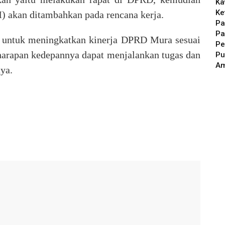
Ka
Ke
 akan ditambahkan pada rencana kerja.
Pa
Pa
n untuk meningkatkan kinerja DPRD Mura sesuai
Pe
harapan kedepannya dapat menjalankan tugas dan
Pu
A
ya.