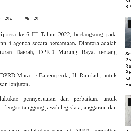
Ka
R.
202
20
ipurna ke-6 III Tahun 2022, berlangsung pada
an 4 agenda secara bersamaan. Diantara adalah
aturan Daerah, DPRD Murung Raya, tentang
Sa
Po
Ra
Pe
a DPRD Mura de Bapemperda, H. Rumiadi, untuk
Ka
an lanjutan.
Hi
akukan pennyesuaian dan perbaikan, untuk
dengan tanggung jawab legislasi, anggaran, dan
kan yaitu melakukan rapat di DPRD, kemudian