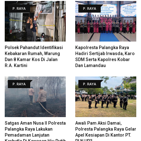
P. RAYA
P. RAYA
Polsek Pahandut Identifikasi
Kapolresta Palangka Raya
Kebakaran Rumah, Warung
Hadiri Sertijab Irwasda, Karo
Dan 8 Kamar Kos Di Jalan
SDM Serta Kapolres Kobar
R.A. Kartini
Dan Lamandau
P. RAYA
P. RAYA
Satgas Aman Nusa II Polresta
Awali Pam Aksi Damai,
Palangka Raya Lakukan
Polresta Palangka Raya Gelar
Pemadaman Lanjutan
Apel Kesiapan Di Kantor PT.
Karhutla Di Kawasan Hiu Putih
PLN UP3