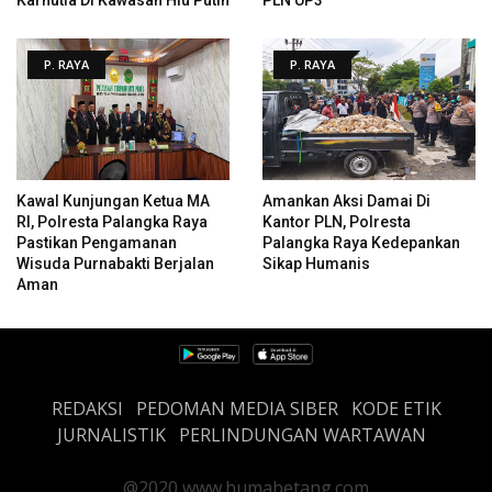
P. RAYA
P. RAYA
Kawal Kunjungan Ketua MA
Amankan Aksi Damai Di
RI, Polresta Palangka Raya
Kantor PLN, Polresta
Pastikan Pengamanan
Palangka Raya Kedepankan
Wisuda Purnabakti Berjalan
Sikap Humanis
Aman
REDAKSI
PEDOMAN MEDIA SIBER
KODE ETIK
JURNALISTIK
PERLINDUNGAN WARTAWAN
@2020 www.humabetang.com