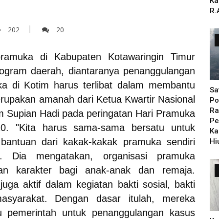
Ka
R.
202
20
ramuka di Kabupaten Kotawaringin Timur
program daerah, diantaranya penanggulangan
a di Kotim harus terlibat dalam membantu
Sa
erupakan amanah dari Ketua Kwartir Nasional
Po
Ra
m Supian Hadi pada peringatan Hari Pramuka
Pe
0. "Kita harus sama-sama bersatu untuk
Ka
bantuan dari kakak-kakak pramuka sendiri
Hi
n. Dia mengatakan, organisasi pramuka
an karakter bagi anak-anak dan remaja.
ga aktif dalam kegiatan bakti sosial, bakti
syarakat. Dengan dasar itulah, mereka
tu pemerintah untuk penanggulangan kasus