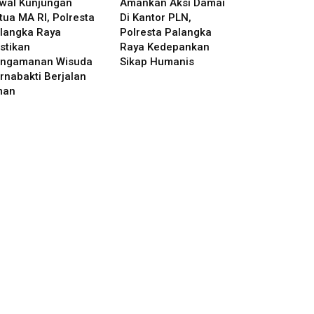
wal Kunjungan
Amankan Aksi Damai
tua MA RI, Polresta
Di Kantor PLN,
langka Raya
Polresta Palangka
stikan
Raya Kedepankan
ngamanan Wisuda
Sikap Humanis
rnabakti Berjalan
man