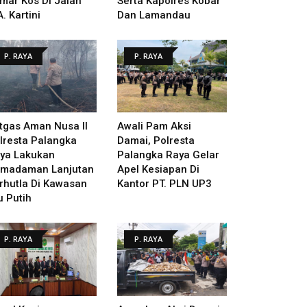
mar Kos Di Jalan
Serta Kapolres Kobar
A. Kartini
Dan Lamandau
P. RAYA
P. RAYA
tgas Aman Nusa II
Awali Pam Aksi
lresta Palangka
Damai, Polresta
ya Lakukan
Palangka Raya Gelar
madaman Lanjutan
Apel Kesiapan Di
rhutla Di Kawasan
Kantor PT. PLN UP3
u Putih
P. RAYA
P. RAYA