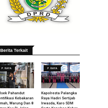
Berita Terkait
P. RAYA
P. RAYA
lsek Pahandut
Kapolresta Palangka
entifikasi Kebakaran
Raya Hadiri Sertijab
mah, Warung Dan 8
Irwasda, Karo SDM