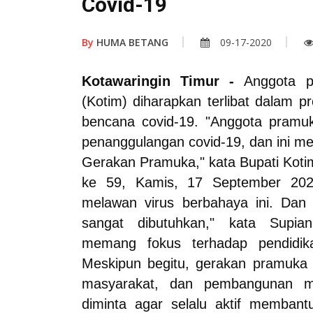
Covid-19
By
HUMA BETANG
09-17-2020
Kotawaringin Timur -
Anggota p
(Kotim) diharapkan terlibat dalam 
bencana covid-19. "Anggota pramuk
penanggulangan covid-19, dan ini m
Gerakan Pramuka," kata Bupati Koti
ke 59, Kamis, 17 September 202
melawan virus berbahaya ini. Dan 
sangat dibutuhkan," kata Supia
memang fokus terhadap pendidik
Meskipun begitu, gerakan pramuka ju
masyarakat, dan pembangunan ma
diminta agar selalu aktif memban