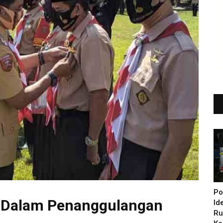
Po
t Dalam Penanggulangan
Id
Ru