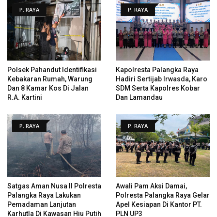
P. RAYA
P. RAYA
Polsek Pahandut Identifikasi
Kapolresta Palangka Raya
Kebakaran Rumah, Warung
Hadiri Sertijab Irwasda, Karo
Dan 8 Kamar Kos Di Jalan
SDM Serta Kapolres Kobar
R.A. Kartini
Dan Lamandau
P. RAYA
P. RAYA
Satgas Aman Nusa II Polresta
Awali Pam Aksi Damai,
Palangka Raya Lakukan
Polresta Palangka Raya Gelar
Pemadaman Lanjutan
Apel Kesiapan Di Kantor PT.
Karhutla Di Kawasan Hiu Putih
PLN UP3