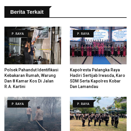
Berita Terkait
P. RAYA
P. RAYA
Polsek Pahandut Identifikasi
Kapolresta Palangka Raya
Kebakaran Rumah, Warung
Hadiri Sertijab Irwasda, Karo
Dan 8 Kamar Kos Di Jalan
SDM Serta Kapolres Kobar
R.A. Kartini
Dan Lamandau
P. RAYA
P. RAYA