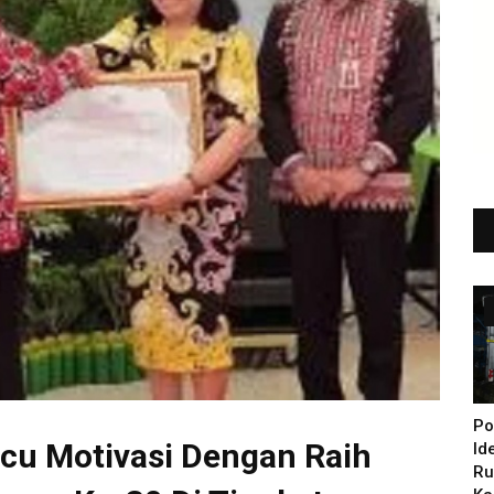
Po
cu Motivasi Dengan Raih
Id
Ru