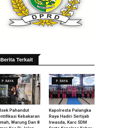
Berita Terkait
P. RAYA
P. RAYA
lsek Pahandut
Kapolresta Palangka
entifikasi Kebakaran
Raya Hadiri Sertijab
mah, Warung Dan 8
Irwasda, Karo SDM