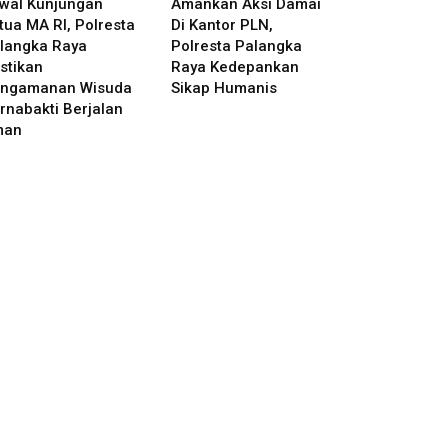
wal Kunjungan
Amankan Aksi Damai
tua MA RI, Polresta
Di Kantor PLN,
langka Raya
Polresta Palangka
stikan
Raya Kedepankan
ngamanan Wisuda
Sikap Humanis
rnabakti Berjalan
man