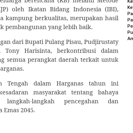
keluarga berencana (KB) melalui Metode
Ka
Ke
P) oleh Ikatan Bidang Indonesia (IBI),
Pa
rta kampung berkualitas, merupakan hasil
Pa
k pembangunan yang lebih baik.
Pe
Pu
A
n dari Bupati Pulang Pisau, Pudjirustaty
, Tony Harisinta, berkontribusi dalam
g semua perangkat daerah terkait untuk
arganas.
an Tengah dalam Harganas tahun ini
esadaran masyarakat tentang bahaya
n langkah-langkah pencegahan dan
a Emas 2045.