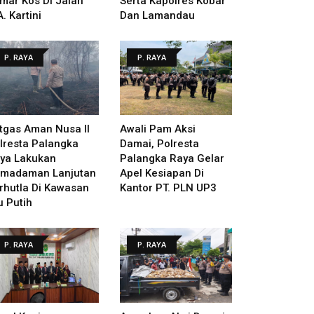
mar Kos Di Jalan
Serta Kapolres Kobar
A. Kartini
Dan Lamandau
P. RAYA
P. RAYA
tgas Aman Nusa II
Awali Pam Aksi
lresta Palangka
Damai, Polresta
ya Lakukan
Palangka Raya Gelar
madaman Lanjutan
Apel Kesiapan Di
rhutla Di Kawasan
Kantor PT. PLN UP3
u Putih
P. RAYA
P. RAYA