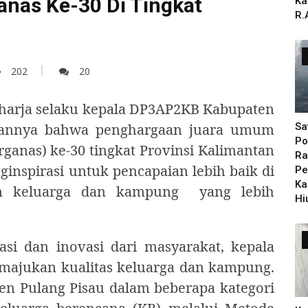
nas Ke-30 Di Tingkat
Ka
R.
202
20
aharja selaku kepala DP3AP2KB Kabupaten
pannya bahwa penghargaan juara umum
Sa
Po
ganas) ke-30 tingkat Provinsi Kalimantan
Ra
nspirasi untuk pencapaian lebih baik di
Pe
Ka
 keluarga dan kampung yang lebih
Hi
asi dan inovasi dari masyarakat, kepala
emajukan kualitas keluarga dan kampung.
en Pulang Pisau dalam beberapa kategori