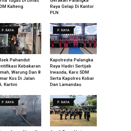
rna Tugas Di Dinas
Gerakan Palangka
DM Kalteng.
Raya Gelap Di Kantor
PLN
P. RAYA
P. RAYA
lsek Pahandut
Kapolresta Palangka
entifikasi Kebakaran
Raya Hadiri Sertijab
mah, Warung Dan 8
Irwasda, Karo SDM
mar Kos Di Jalan
Serta Kapolres Kobar
A. Kartini
Dan Lamandau
P. RAYA
P. RAYA