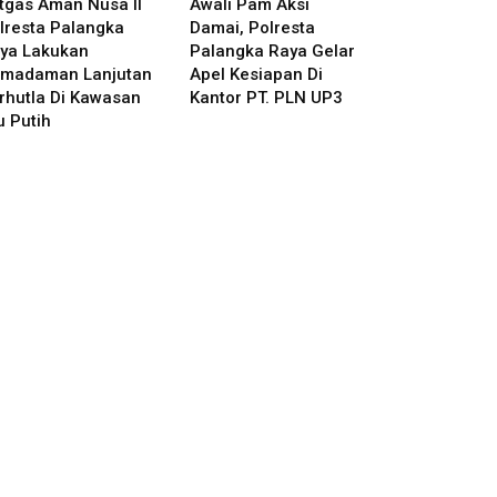
tgas Aman Nusa II
Awali Pam Aksi
lresta Palangka
Damai, Polresta
ya Lakukan
Palangka Raya Gelar
madaman Lanjutan
Apel Kesiapan Di
rhutla Di Kawasan
Kantor PT. PLN UP3
u Putih