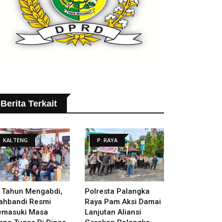
Berita Terkait
KALTENG
P. RAYA
 Tahun Mengabdi,
Polresta Palangka
ahbandi Resmi
Raya Pam Aksi Damai
masuki Masa
Lanjutan Aliansi