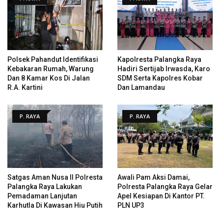
Polsek Pahandut Identifikasi
Kapolresta Palangka Raya
Kebakaran Rumah, Warung
Hadiri Sertijab Irwasda, Karo
Dan 8 Kamar Kos Di Jalan
SDM Serta Kapolres Kobar
R.A. Kartini
Dan Lamandau
P. RAYA
P. RAYA
Satgas Aman Nusa II Polresta
Awali Pam Aksi Damai,
Palangka Raya Lakukan
Polresta Palangka Raya Gelar
Pemadaman Lanjutan
Apel Kesiapan Di Kantor PT.
Karhutla Di Kawasan Hiu Putih
PLN UP3