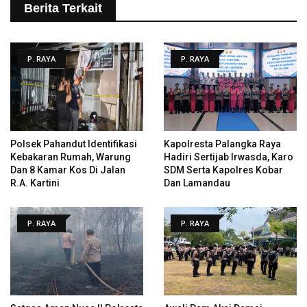
Berita Terkait
P. RAYA
P. RAYA
Polsek Pahandut Identifikasi
Kapolresta Palangka Raya
Kebakaran Rumah, Warung
Hadiri Sertijab Irwasda, Karo
Dan 8 Kamar Kos Di Jalan
SDM Serta Kapolres Kobar
R.A. Kartini
Dan Lamandau
P. RAYA
P. RAYA