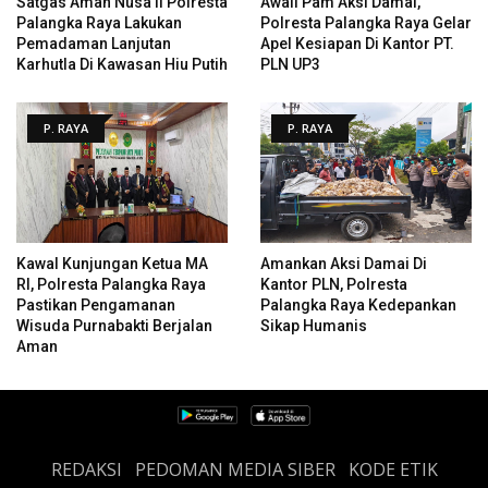
Satgas Aman Nusa II Polresta
Awali Pam Aksi Damai,
Palangka Raya Lakukan
Polresta Palangka Raya Gelar
Pemadaman Lanjutan
Apel Kesiapan Di Kantor PT.
Karhutla Di Kawasan Hiu Putih
PLN UP3
P. RAYA
P. RAYA
Kawal Kunjungan Ketua MA
Amankan Aksi Damai Di
RI, Polresta Palangka Raya
Kantor PLN, Polresta
Pastikan Pengamanan
Palangka Raya Kedepankan
Wisuda Purnabakti Berjalan
Sikap Humanis
Aman
REDAKSI
PEDOMAN MEDIA SIBER
KODE ETIK