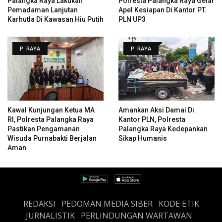
Palangka Raya Lakukan
Polresta Palangka Raya Gelar
Pemadaman Lanjutan
Apel Kesiapan Di Kantor PT.
Karhutla Di Kawasan Hiu Putih
PLN UP3
P. RAYA
P. RAYA
Kawal Kunjungan Ketua MA
Amankan Aksi Damai Di
RI, Polresta Palangka Raya
Kantor PLN, Polresta
Pastikan Pengamanan
Palangka Raya Kedepankan
Wisuda Purnabakti Berjalan
Sikap Humanis
Aman
REDAKSI
PEDOMAN MEDIA SIBER
KODE ETIK
JURNALISTIK
PERLINDUNGAN WARTAWAN