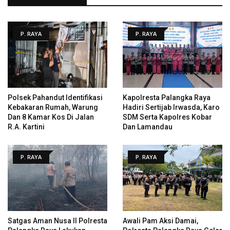
P. RAYA
P. RAYA
Polsek Pahandut Identifikasi
Kapolresta Palangka Raya
Kebakaran Rumah, Warung
Hadiri Sertijab Irwasda, Karo
Dan 8 Kamar Kos Di Jalan
SDM Serta Kapolres Kobar
R.A. Kartini
Dan Lamandau
P. RAYA
P. RAYA
Satgas Aman Nusa II Polresta
Awali Pam Aksi Damai,