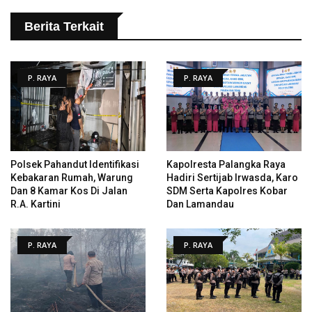
Berita Terkait
P. RAYA
P. RAYA
Polsek Pahandut Identifikasi
Kapolresta Palangka Raya
Kebakaran Rumah, Warung
Hadiri Sertijab Irwasda, Karo
Dan 8 Kamar Kos Di Jalan
SDM Serta Kapolres Kobar
R.A. Kartini
Dan Lamandau
P. RAYA
P. RAYA