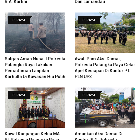
R.A. Kartini
Dan Lamandau
P. RAYA
P. RAYA
Satgas Aman Nusa II Polresta
Awali Pam Aksi Damai,
Palangka Raya Lakukan
Polresta Palangka Raya Gelar
Pemadaman Lanjutan
Apel Kesiapan Di Kantor PT.
Karhutla Di Kawasan Hiu Putih
PLN UP3
P. RAYA
P. RAYA
Kawal Kunjungan Ketua MA
Amankan Aksi Damai Di
RI, Polresta Palangka Raya
Kantor PLN, Polresta