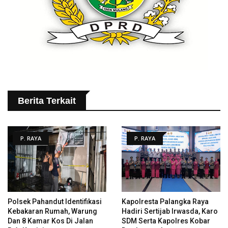
Berita Terkait
P. RAYA
P. RAYA
Polsek Pahandut Identifikasi
Kapolresta Palangka Raya
Kebakaran Rumah, Warung
Hadiri Sertijab Irwasda, Karo
Dan 8 Kamar Kos Di Jalan
SDM Serta Kapolres Kobar