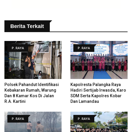
Berita Terkait
P. RAYA
P. RAYA
Polsek Pahandut Identifikasi
Kapolresta Palangka Raya
Kebakaran Rumah, Warung
Hadiri Sertijab Irwasda, Karo
Dan 8 Kamar Kos Di Jalan
SDM Serta Kapolres Kobar
R.A. Kartini
Dan Lamandau
P. RAYA
P. RAYA