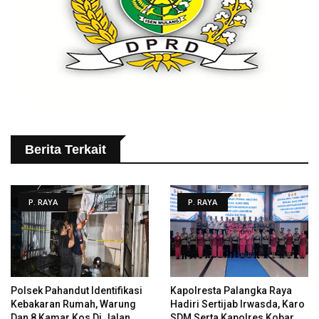
Berita Terkait
P. RAYA
P. RAYA
Polsek Pahandut Identifikasi
Kapolresta Palangka Raya
Kebakaran Rumah, Warung
Hadiri Sertijab Irwasda, Karo
Dan 8 Kamar Kos Di Jalan
SDM Serta Kapolres Kobar