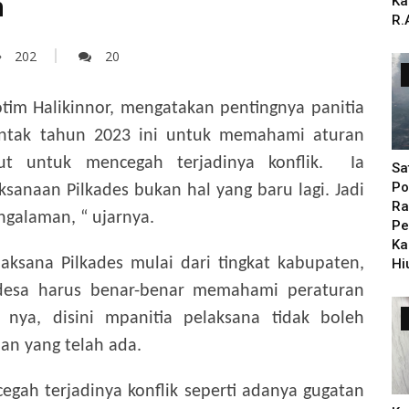
n
Ka
R.
202
20
tim Halikinnor, mengatakan pentingnya panitia
rentak tahun 2023 ini untuk memahami aturan
ebut untuk mencegah terjadinya konflik.
Ia
Sa
Po
sanaan Pilkades bukan hal yang baru lagi. Jadi
Ra
galaman, “ ujarnya.
Pe
Ka
ksana Pilkades mulai dari tingkat kabupaten,
Hi
desa harus benar-benar memahami peraturan
ya, disini mpanitia pelaksana tidak boleh
n yang telah ada.
gah terjadinya konflik seperti adanya gugatan