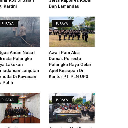
mar Kos Di Jalan
Serta Kapolres Kobar
A. Kartini
Dan Lamandau
P. RAYA
P. RAYA
tgas Aman Nusa II
Awali Pam Aksi
lresta Palangka
Damai, Polresta
ya Lakukan
Palangka Raya Gelar
madaman Lanjutan
Apel Kesiapan Di
rhutla Di Kawasan
Kantor PT. PLN UP3
u Putih
P. RAYA
P. RAYA