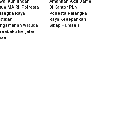
wal Kunjungan
Amankan Aksi Damai
tua MA RI, Polresta
Di Kantor PLN,
langka Raya
Polresta Palangka
stikan
Raya Kedepankan
ngamanan Wisuda
Sikap Humanis
rnabakti Berjalan
man