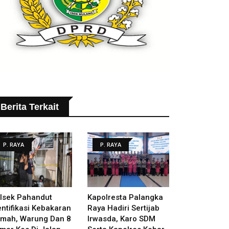
Berita Terkait
P. RAYA
P. RAYA
lsek Pahandut
Kapolresta Palangka
entifikasi Kebakaran
Raya Hadiri Sertijab
mah, Warung Dan 8
Irwasda, Karo SDM