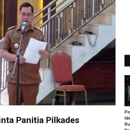
Po
nta Panitia Pilkades
Id
Ru