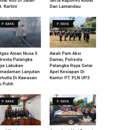
mar Kos Di Jalan
Serta Kapolres Kobar
A. Kartini
Dan Lamandau
P. RAYA
P. RAYA
tgas Aman Nusa II
Awali Pam Aksi
lresta Palangka
Damai, Polresta
ya Lakukan
Palangka Raya Gelar
madaman Lanjutan
Apel Kesiapan Di
rhutla Di Kawasan
Kantor PT. PLN UP3
u Putih
P. RAYA
P. RAYA