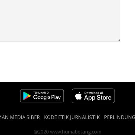
AN MEDIA SIBER
KODE ETIK JURNALISTIK
PERLINDUN
@2020 www.humabetang.com