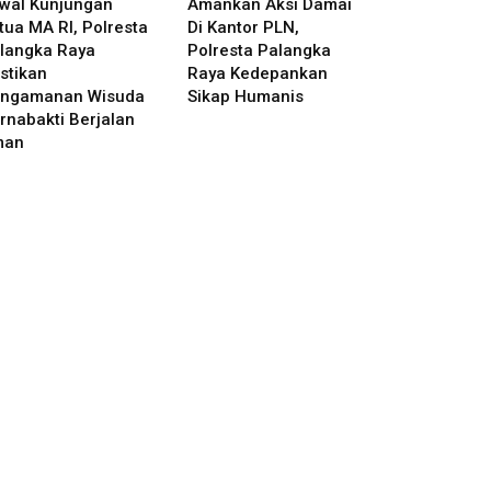
wal Kunjungan
Amankan Aksi Damai
tua MA RI, Polresta
Di Kantor PLN,
langka Raya
Polresta Palangka
stikan
Raya Kedepankan
ngamanan Wisuda
Sikap Humanis
rnabakti Berjalan
man