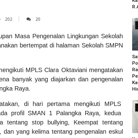
Ka
R.
202
20
tupan Masa Pengenalan Lingkungan Sekolah
aksanakan bertempat di halaman Sekolah SMPN
Sa
Po
 mengikuti MPLS Clara Oktaviani mengatakan
Ra
Pe
ena banyak yang diajarkan dan pengenalan
Ka
angka Raya.
Hi
gatakan, di hari pertama mengikuti MPLS
 ada profil SMAN 1 Palangka Raya, kedua
a tentang stop bullying, Keempat tentang
dan yang kelima tentang pengenalan eskul