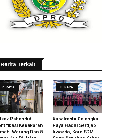
Berita Terkait
P. RAYA
P. RAYA
lsek Pahandut
Kapolresta Palangka
entifikasi Kebakaran
Raya Hadiri Sertijab
mah, Warung Dan 8
Irwasda, Karo SDM