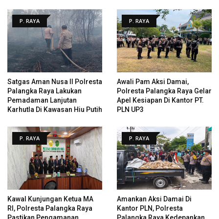
P. RAYA
P. RAYA
Satgas Aman Nusa II Polresta
Awali Pam Aksi Damai,
Palangka Raya Lakukan
Polresta Palangka Raya Gelar
Pemadaman Lanjutan
Apel Kesiapan Di Kantor PT.
Karhutla Di Kawasan Hiu Putih
PLN UP3
P. RAYA
P. RAYA
Kawal Kunjungan Ketua MA
Amankan Aksi Damai Di
RI, Polresta Palangka Raya
Kantor PLN, Polresta
Pastikan Pengamanan
Palangka Raya Kedepankan